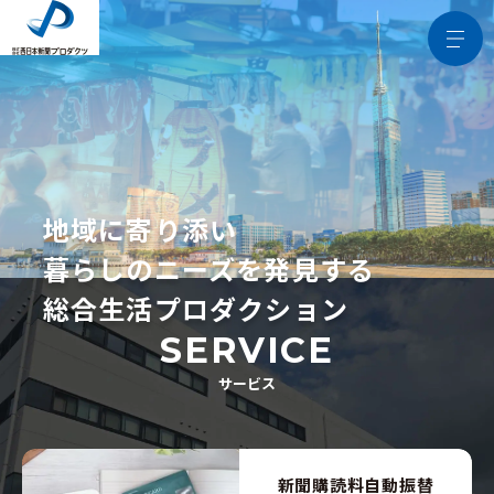
地域に寄り添い
暮らしのニーズを発見する
総合生活プロダクション
SERVICE
サービス
プレスマスター・
制作・デザイン
生活サポート
オフィスサポート
販売店サポート
印刷サービス
ソリューション
新聞購読料自動振替