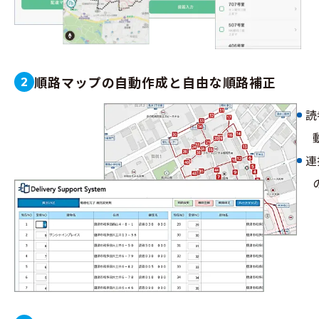
順路マップの自動作成と自由な順路補正
2
読
連