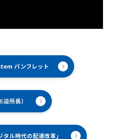
ystem パンフレット
川迫所長）
ジタル時代の配達改革」